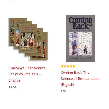
Chaitanya Charitamrita
Rated
Coming Back: The
5.00
Set (9 Volume set) –
out of 5
Science of Reincarnation
English
(English)
₹
3700
₹
45