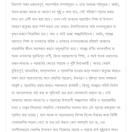
বিভাগই সমান গুরুত্বপূর্ণ, পারস্পরিক সম্পর্কযুক্ত ও একে অপরের পরিপূরক। অর্থাৎ,
সাধন-রাজ্যে আচার বা আচরণ যত সুষ্ঠু ও শুদ্ধ হবে, সেই পরিমাণে প্রচার করার
বলও তত বেশী লাভ করা যাবে। তখন সেই ভক্তের প্রচারিত শিক্ষা বা উপদেশ
সাধারণ মানুষের হৃদয় স্পর্শ করবে এবং তারাও ঐকান্তিকতার সঙ্গে ভগবস্তুজনে বা
কৃষ্ণ-ভজনে নিয়োজিত হবে। আর এ সবই হচ্ছে শাস্ত্রভিত্তিক। অর্থাৎ, শাস্ত্রে
প্রদত্ত শিক্ষা বা ভগবানের মহিমা ও ভক্তের ভগবদ্ভজনের মহিমাই আমাদের
পারমার্থিক জীবন অবলম্বন করতে অনুপ্রাণিত করে। শাস্ত্রে বর্ণিত ভগবল্লীলা বা
স্বয়ং ভগবানের মুখনিঃসৃত বাণী, কিংবা মহাজনগণের শিক্ষা, এ সবই সাধক ভক্তদের
ভজন-সাধনের ও পরমার্থের ক্ষেত্রে সহায়ক ও পুষ্টি বিধানকারী। আবার সেগুলি
যুক্তিপূর্ণ, ব্যবহারিক, বাস্তবসম্মত ও প্রামাণিক হওয়ার জন্য সাধারণ মানুষের কাছেও
সমান ভাবে গ্রহণযোগ্য; ফলে সেগুলির প্রয়োগ, উদাহরণ ও দৃষ্টান্ত মানব সমাজকে
আকৃষ্ট ও প্রভাবিত করার জন্যও সমানভাবে কার্যকরী। কিন্তু শাস্ত্রের পরিধি বিশাল
তা আদ্যোপান্ত পাঠ করা বা স্মৃতিপটে ধরে রাখা কোনমতেই সম্ভব নয়। তাই
আমাদের আচার-আচরণের ও প্রচারের উপযোগী শাস্ত্রসম্মত সঠিক ও প্রয়োজনীয়
তথ্য ও তত্ত্ব-সিদ্ধান্ত সম্বলিত শ্লোকগুলির সংকলন করে এই গ্রন্থে বঙ্গানুবাদ সহ
গ্রথিত করা হয়েছে। ফলে সাধক বা প্রচারকদের বিশেষ বিশেষ বিষয়ের জন্য নির্দিষ্ট
শ্লোকগুলির সন্ধান পেতে বা তার চর্চা করতে কোন সমস্যাই হবে না, এবং
অবলীলাক্রমে সেগুলির উপযোগ করে নিজেদের আচার ও প্রচার কার্য সুষ্ঠুভাবে সাধন