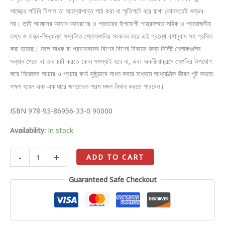
শাস্ত্রের পরিধি বিশাল তা আদ্যোপান্ত পাঠ করা বা স্মৃতিপটে ধরে রাখা কোনমতেই সম্ভব
নয়। তাই আমাদের আচার-আচরণের ও প্রচারের উপযোগী শাস্ত্রসম্মত সঠিক ও প্রয়োজনীয়
তথ্য ও তত্ত্ব-সিদ্ধান্ত সম্বলিত শ্লোকগুলির সংকলন করে এই গ্রন্থে বঙ্গানুবাদ সহ গ্রথিত
করা হয়েছে। ফলে সাধক বা প্রচারকদের বিশেষ বিশেষ বিষয়ের জন্য নির্দিষ্ট শ্লোকগুলির
সন্ধান পেতে বা তার চর্চা করতে কোন সমস্যাই হবে না, এবং অবলীলাক্রমে সেগুলির উপযোগ
করে নিজেদের আচার ও প্রচার কার্য সুষ্ঠুভাবে সাধন করার মাধ্যমে আধ্যাত্মিক জীবন পুষ্ট করতে
সক্ষম হবেন এবং একাধারে জগতেরও পরম মঙ্গল বিধান করতে পারবেন।
ISBN 978-93-86956-33-0 90000
Availability:
In stock
-
+
ADD TO CART
Guaranteed Safe Checkout