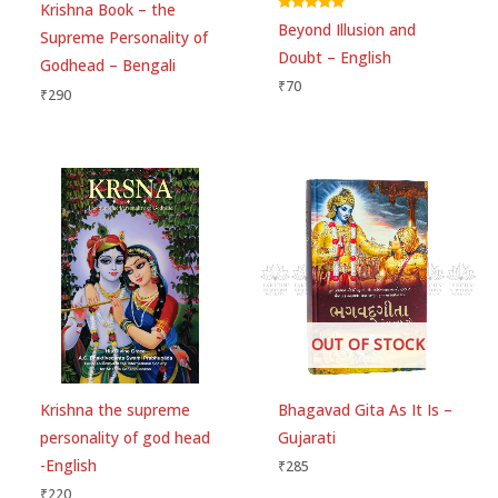
Krishna Book – the
Rated
Beyond Illusion and
5.00
Supreme Personality of
out of 5
Doubt – English
Godhead – Bengali
Email
*
₹
70
₹
290
Save my name, email, and website in this
browser for the next time I comment.
OUT OF STOCK
Krishna the supreme
Bhagavad Gita As It Is –
personality of god head
Gujarati
-English
₹
285
₹
220