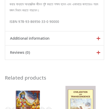
করার মাধ্যমে আধ্যাত্মিক জীবন পুষ্ট করতে সক্ষম হবেন এবং একাধারে জগতেরও পরম
মঙ্গল বিধান করতে পারবেন।
ISBN 978-93-86956-33-0 90000
Additional information
Reviews (0)
Weight
0.22 kg
Dimensions
18.5 × 12.5 × 1.5 cm
Rated
5
out of
HDG A.C Bhaktivedanta
Author
5
Related products
Rated
4
out
Swami Prabhupada
of 5
Rated
3
out of 5
Binding
Paperback
Rated
2
out
Ra
of 5
Country Of Origin
INDIA
te
d
There are no reviews yet.
1
Language
English
ou