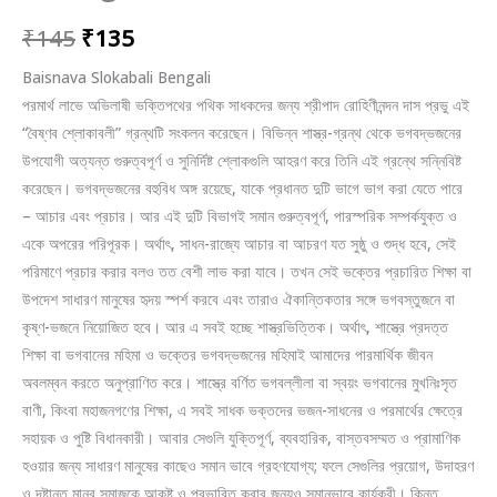
₹
145
₹
135
Baisnava Slokabali Bengali
পরমার্থ লাভে অভিলাষী ভক্তিপথের পথিক সাধকদের জন্য শ্রীপাদ রোহিণীনন্দন দাস প্রভু এই
“বৈষ্ণব শ্লোকাবলী” গ্রন্থটি সংকলন করেছেন। বিভিন্ন শাস্ত্র-গ্রন্থ থেকে ভগবদ্ভজনের
উপযোগী অত্যন্ত গুরুত্বপূর্ণ ও সুনির্দিষ্ট শ্লোকগুলি আহরণ করে তিনি এই গ্রন্থে সন্নিবিষ্ট
করেছেন। ভগবদ্ভজনের বহুবিধ অঙ্গ রয়েছে, যাকে প্রধানত দুটি ভাগে ভাগ করা যেতে পারে
– আচার এবং প্রচার। আর এই দুটি বিভাগই সমান গুরুত্বপূর্ণ, পারস্পরিক সম্পর্কযুক্ত ও
একে অপরের পরিপূরক। অর্থাৎ, সাধন-রাজ্যে আচার বা আচরণ যত সুষ্ঠু ও শুদ্ধ হবে, সেই
পরিমাণে প্রচার করার বলও তত বেশী লাভ করা যাবে। তখন সেই ভক্তের প্রচারিত শিক্ষা বা
উপদেশ সাধারণ মানুষের হৃদয় স্পর্শ করবে এবং তারাও ঐকান্তিকতার সঙ্গে ভগবস্তুজনে বা
কৃষ্ণ-ভজনে নিয়োজিত হবে। আর এ সবই হচ্ছে শাস্ত্রভিত্তিক। অর্থাৎ, শাস্ত্রে প্রদত্ত
শিক্ষা বা ভগবানের মহিমা ও ভক্তের ভগবদ্ভজনের মহিমাই আমাদের পারমার্থিক জীবন
অবলম্বন করতে অনুপ্রাণিত করে। শাস্ত্রে বর্ণিত ভগবল্লীলা বা স্বয়ং ভগবানের মুখনিঃসৃত
বাণী, কিংবা মহাজনগণের শিক্ষা, এ সবই সাধক ভক্তদের ভজন-সাধনের ও পরমার্থের ক্ষেত্রে
সহায়ক ও পুষ্টি বিধানকারী। আবার সেগুলি যুক্তিপূর্ণ, ব্যবহারিক, বাস্তবসম্মত ও প্রামাণিক
হওয়ার জন্য সাধারণ মানুষের কাছেও সমান ভাবে গ্রহণযোগ্য; ফলে সেগুলির প্রয়োগ, উদাহরণ
ও দৃষ্টান্ত মানব সমাজকে আকৃষ্ট ও প্রভাবিত করার জন্যও সমানভাবে কার্যকরী। কিন্তু