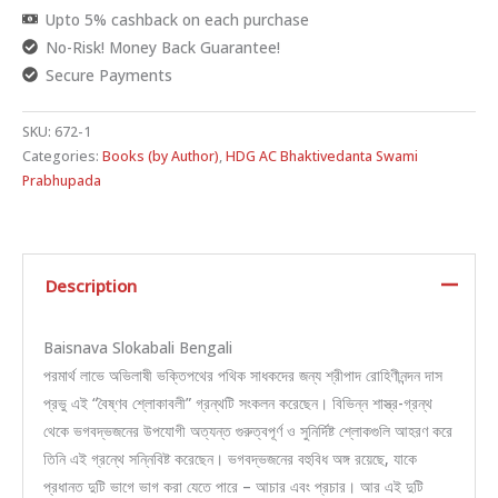
Upto 5% cashback on each purchase
No-Risk! Money Back Guarantee!
Secure Payments
SKU:
672-1
Categories:
Books (by Author)
,
HDG AC Bhaktivedanta Swami
Prabhupada
Description
Baisnava Slokabali Bengali
পরমার্থ লাভে অভিলাষী ভক্তিপথের পথিক সাধকদের জন্য শ্রীপাদ রোহিণীনন্দন দাস
প্রভু এই “বৈষ্ণব শ্লোকাবলী” গ্রন্থটি সংকলন করেছেন। বিভিন্ন শাস্ত্র-গ্রন্থ
থেকে ভগবদ্ভজনের উপযোগী অত্যন্ত গুরুত্বপূর্ণ ও সুনির্দিষ্ট শ্লোকগুলি আহরণ করে
তিনি এই গ্রন্থে সন্নিবিষ্ট করেছেন। ভগবদ্ভজনের বহুবিধ অঙ্গ রয়েছে, যাকে
প্রধানত দুটি ভাগে ভাগ করা যেতে পারে – আচার এবং প্রচার। আর এই দুটি